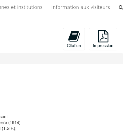
Che
nes et institutions
Information aux visiteurs
les
arc
Citation
Impression
sont
uerre (1914)
(T.S.F.);