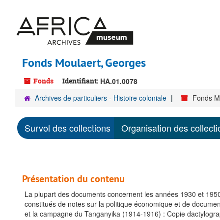
Passer
au
contenu
principal
Fonds Moulaert, Georges
Fonds
Identifiant:
HA.01.0078
Archives de particuliers - Histoire coloniale
Fonds M
Survol des collections
Organisation des collecti
Présentation du contenu
La plupart des documents concernent les années 1930 et 1950, 
constitués de notes sur la politique économique et de document
et la campagne du Tanganyika (1914-1916) : Copie dactylograph