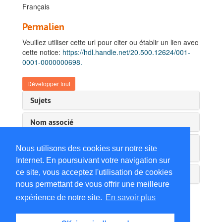
Français
Permalien
Veuillez utiliser cette url pour citer ou établir un lien avec
cette notice:
https://hdl.handle.net/20.500.12624/001-
0001-0000000698.
Développer tout
Sujets
Nom associé
Instrument de recherche & information
Nous utilisons des cookies sur notre site
administrative
Internet. En poursuivant votre navigation sur
ce site, vous acceptez l'utilisation de cookies
Détails du service d'archives
nous permettant de vous offrir une meilleure
expérience de notre site.
En savoir plus