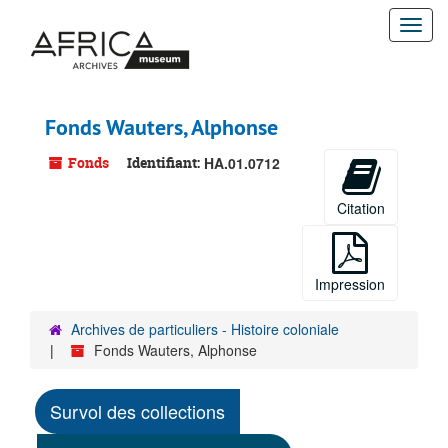
Passer
Togg
au
contenu
navi
principal
Fonds Wauters, Alphonse
Fonds
Identifiant:
HA.01.0712
Citation
Impression
Archives de particuliers - Histoire coloniale
Fonds Wauters, Alphonse
Survol des collections