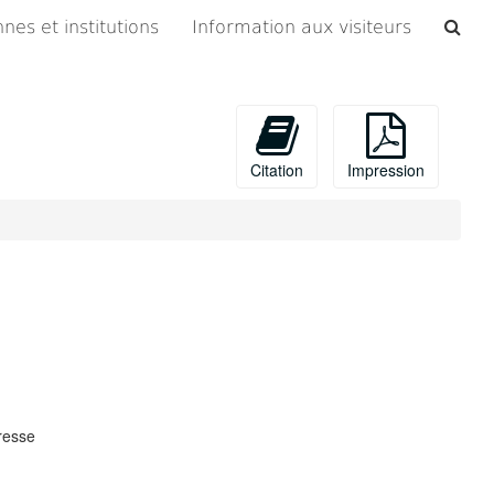
Che
nes et institutions
Information aux visiteurs
les
arc
Citation
Impression
resse