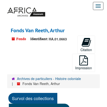
Passer
Togg
au
contenu
navi
principal
Fonds Van Reeth, Arthur
Fonds
Identifiant:
HA.01.0663
Citation
Impression
Archives de particuliers - Histoire coloniale
Fonds Van Reeth, Arthur
Survol des collections