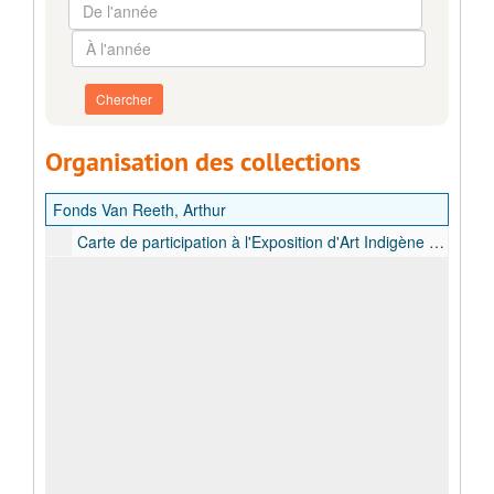
De
l'année
À
l'année
Organisation des collections
Fonds Van Reeth, Arthur
Carte de participation à l'Exposition d'Art Indigène de Buta, émise par la Corporation des ébénistes de l'Action Sociale de Buta, s.d.