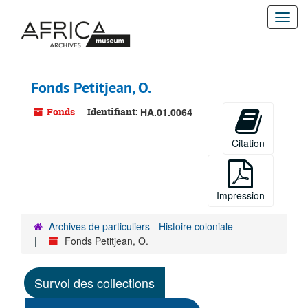
Passer
Togg
au
contenu
navi
principal
Fonds Petitjean, O.
Fonds
Identifiant:
HA.01.0064
Citation
Impression
Archives de particuliers - Histoire coloniale
Fonds Petitjean, O.
Survol des collections