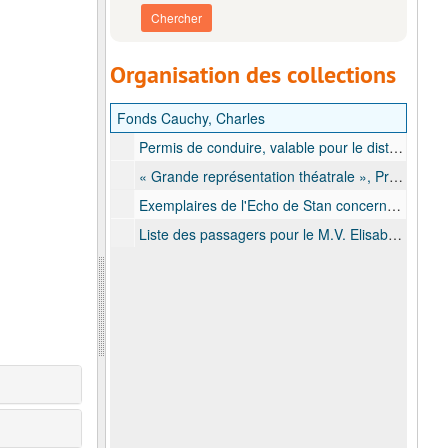
Organisation des collections
Fonds Cauchy, Charles
Permis de conduire, valable pour le district du Moyen-Congo, délivré à Léopoldville, 24 septembre 1926
« Grande représentation théatrale », Programme d'une pièce de théatre, offerte par les élèves des écoles de Stanleyville dont M. Cauchy, fille de Charles, 27 avril 1940
Exemplaires de l'Echo de Stan concernant l'appel de Mme C. Cauchy pour l'organisation d'une collecte pour un marin belge blessé lors du torpillage de son bateau L'Escaut, 25 juillet 1942 - 30 juillet 1942
Liste des passagers pour le M.V. Elisabethville de la Compagnie Maritime Belge contenant les noms de Mme et Mlle Cauchy, 2 mai 1954