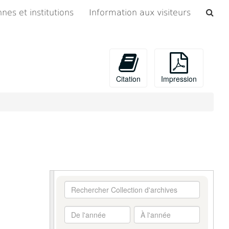
Che
nes et institutions
Information aux visiteurs
les
arc
Citation
Impression
Rechercher
Collection
d'archives
De
À
l'année
l'année