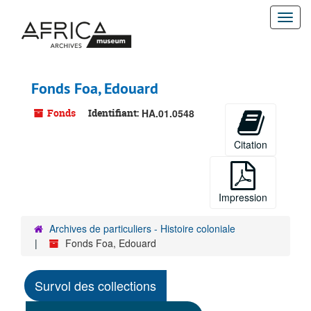
Passer
Togg
au
contenu
navi
principal
Fonds Foa, Edouard
Fonds
Identifiant:
HA.01.0548
Citation
Impression
Archives de particuliers - Histoire coloniale
Fonds Foa, Edouard
Survol des collections