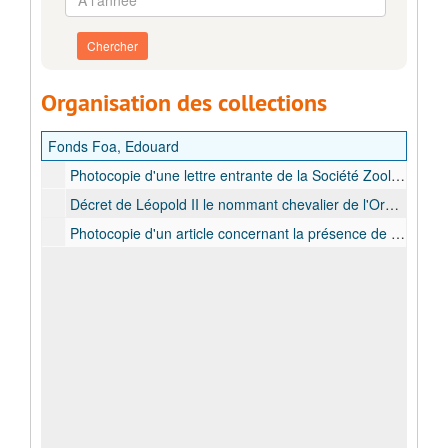
l'année
Organisation des collections
Fonds Foa, Edouard
Photocopie d'une lettre entrante de la Société Zoologique de France concernant son admission comme membre, [1894]
Décret de Léopold II le nommant chevalier de l'Ordre de la Couronne, [1898]
Photocopie d'un article concernant la présence de Edouard Foa à une séance de la Société de Géographie de Paris, raccontant sa traversée de l'Afrique centrale, s.d.