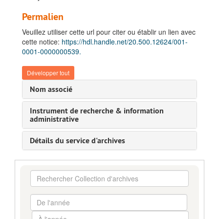
Permalien
Veuillez utiliser cette url pour citer ou établir un lien avec
cette notice:
https://hdl.handle.net/20.500.12624/001-
0001-0000000539.
Développer tout
Nom associé
Instrument de recherche & information
administrative
Détails du service d'archives
Rechercher
Collection
d'archives
De
l'année
À