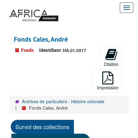
Passer
Togg
au
contenu
navi
principal
Fonds Cales, André
Fonds
Identifiant:
HA.01.0517
Citation
Impression
Archives de particuliers - Histoire coloniale
Fonds Cales, André
Survol des collections