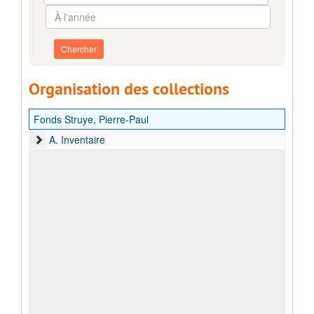
l'année
À
l'année
Organisation des collections
Fonds Struye, Pierre-Paul
A. Inventaire