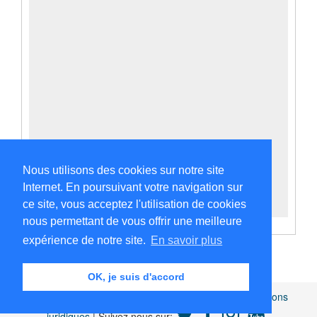
Nous utilisons des cookies sur notre site
Internet. En poursuivant votre navigation sur
ce site, vous acceptez l'utilisation de cookies
nous permettant de vous offrir une meilleure
expérience de notre site.
En savoir plus
OK, je suis d'accord
Africamuseum.be
|
Collections et bibliothèques
|
Mentions
juridiques
| Suivez nous sur: