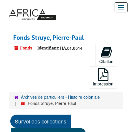
Passer
Togg
au
contenu
navi
principal
Fonds Struye, Pierre-Paul
Fonds
Identifiant:
HA.01.0514
Citation
Impression
Archives de particuliers - Histoire coloniale
Fonds Struye, Pierre-Paul
Survol des collections