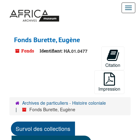
Passer
Togg
au
contenu
navi
principal
Fonds Burette, Eugène
Fonds
Identifiant:
HA.01.0477
Citation
Impression
Archives de particuliers - Histoire coloniale
Fonds Burette, Eugène
Survol des collections