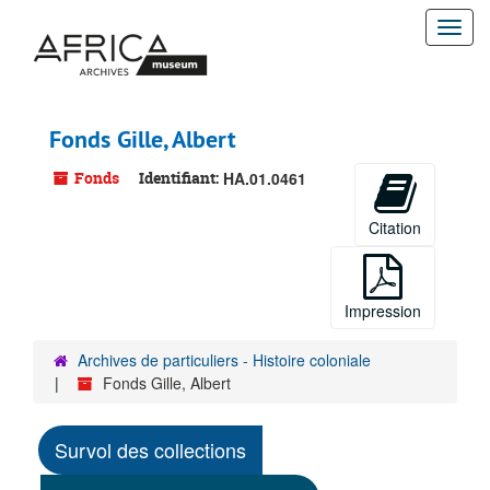
Passer
Togg
au
contenu
navi
principal
Fonds Gille, Albert
Fonds
Identifiant:
HA.01.0461
Citation
Impression
Archives de particuliers - Histoire coloniale
Fonds Gille, Albert
Survol des collections