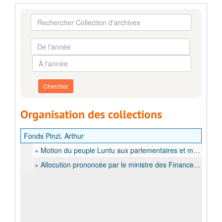
Rechercher
Collection
d'archives
De
l'année
À
l'année
Organisation des collections
Fonds Pinzi, Arthur
« Motion du peuple Luntu aux parlementaires et ministres Luluas à Léopoldville », Conclusion du Mouvement Populaire Congolais concernant les troubles à Dimbelenge, 6 août 1961
« Allocution prononcée par le ministre des Finances du gouvernement central, Monsieur. A. Pinzi » , Brochure, 28 décembre 1961