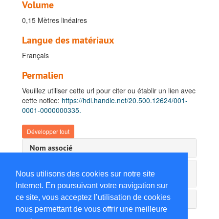
Volume
0,15 Mètres linéaires
Langue des matériaux
Français
Permalien
Veuillez utiliser cette url pour citer ou établir un lien avec
cette notice:
https://hdl.handle.net/20.500.12624/001-
0001-0000000335.
Développer tout
Nom associé
Instrument de recherche & information
Nous utilisons des cookies sur notre site
administrative
Internet. En poursuivant votre navigation sur
ce site, vous acceptez l’utilisation de cookies
Détails du service d'archives
nous permettant de vous offrir une meilleure