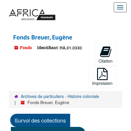
Passer
Togg
au
contenu
navi
principal
Fonds Breuer, Eugène
Fonds
Identifiant:
HA.01.0330
Citation
Impression
Archives de particuliers - Histoire coloniale
Fonds Breuer, Eugène
Survol des collections