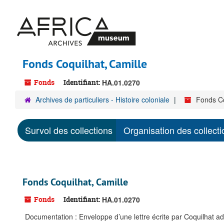
Passer
au
contenu
principal
Fonds Coquilhat, Camille
Fonds
Identifiant:
HA.01.0270
Archives de particuliers - Histoire coloniale
Fonds Co
Survol des collections
Organisation des collecti
Fonds Coquilhat, Camille
Fonds
Identifiant:
HA.01.0270
Documentation : Enveloppe d’une lettre écrite par Coquilhat a