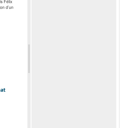
s Félix
ion d’un
hat