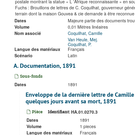
postale montrant la statue « L 'Afrique reconnaissante » en so
Fuchs : Brouillons de lettres de C. Coquilhat, gouverneur généra
terrain dont la maison Gouvea & cie demande à être reconnue l
Dates
Majeure partie des documents trou
Volume
0,01 Mètres linéaires
Nom associé
Coquilhat, Camille
Van Heule, Mej.
Coquilhat, P.
Langue des matériaux
Français
Scénario
Latin
A. Documentation, 1891
Sous-fonds
Dates
1891
Enveloppe de la dernière lettre de Camill
quelques jours avant sa mort, 1891
Pièce
Identifiant:
HA.01.0270.3
Dates
1891
Volume
1 pieces
Langue des matériaux
Français