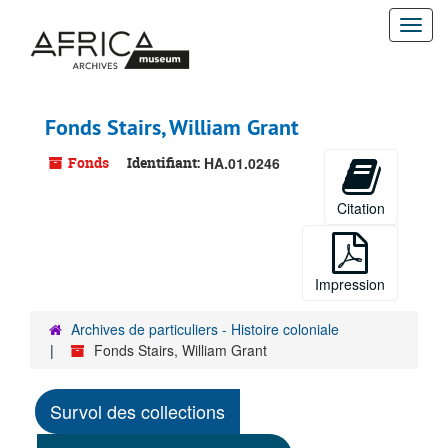
Passer
Togg
au
contenu
navi
principal
Fonds Stairs, William Grant
Fonds
Identifiant:
HA.01.0246
Citation
Impression
Archives de particuliers - Histoire coloniale
Fonds Stairs, William Grant
Survol des collections