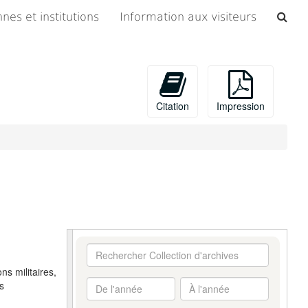
Che
nes et institutions
Information aux visiteurs
les
arc
Citation
Impression
Rechercher
Collection
ns militaires,
d'archives
De
À
s
l'année
l'année