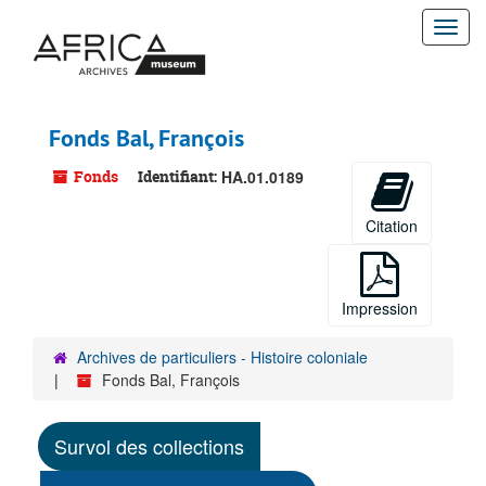
Passer
Togg
au
contenu
navi
principal
Fonds Bal, François
Fonds
Identifiant:
HA.01.0189
Citation
Impression
Archives de particuliers - Histoire coloniale
Fonds Bal, François
Survol des collections