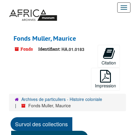
Passer
Togg
au
contenu
navi
principal
Fonds Muller, Maurice
Fonds
Identifiant:
HA.01.0183
Citation
Impression
Archives de particuliers - Histoire coloniale
Fonds Muller, Maurice
Survol des collections