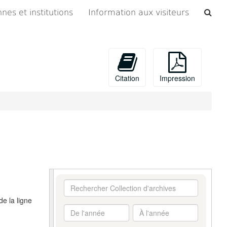
Che
nes et institutions
Information aux visiteurs
les
arc
Citation
Impression
Rechercher
Collection
de la ligne
d'archives
De
À
l'année
l'année