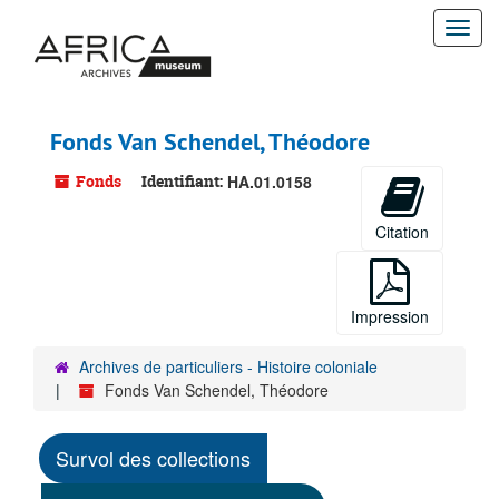
Passer
Togg
au
contenu
navi
principal
Fonds Van Schendel, Théodore
Fonds
Identifiant:
HA.01.0158
Citation
Impression
Archives de particuliers - Histoire coloniale
Fonds Van Schendel, Théodore
Survol des collections