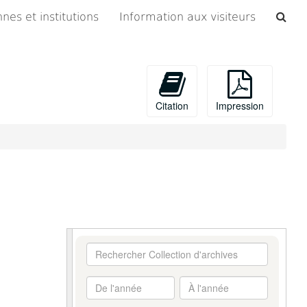
Che
nes et institutions
Information aux visiteurs
les
arc
Citation
Impression
Rechercher
Collection
d'archives
De
À
l'année
l'année