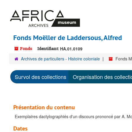
Passer
au
contenu
principal
Fonds Moëller de Laddersous, Alfred
Fonds
Identifiant:
HA.01.0109
Archives de particuliers - Histoire coloniale
Fonds Mo
Survol des collections
Organisation des collecti
Présentation du contenu
Exemplaires dactylographiés d'un discours prononcé par A. Moe
Dates