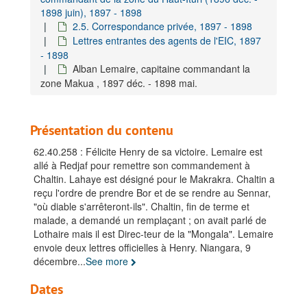
1898 juin), 1897 - 1898
2.5. Correspondance privée, 1897 - 1898
Lettres entrantes des agents de l'EIC, 1897
- 1898
Alban Lemaire, capitaine commandant la
zone Makua , 1897 déc. - 1898 mai.
Présentation du contenu
62.40.258 : Félicite Henry de sa victoire. Lemaire est
allé à Redjaf pour remettre son commandement à
Chaltin. Lahaye est désigné pour le Makrakra. Chaltin a
reçu l'ordre de prendre Bor et de se rendre au Sennar,
"où diable s'arrêteront-ils". Chaltin, fin de terme et
malade, a demandé un remplaçant ; on avait parlé de
Lothaire mais il est Direc-teur de la "Mongala". Lemaire
envoie deux lettres officielles à Henry. Niangara, 9
décembre
...
See more
Fonds Henry de la Lindi, Jean-Baptiste Josué
Dates
A. Généralités, 1895-1952