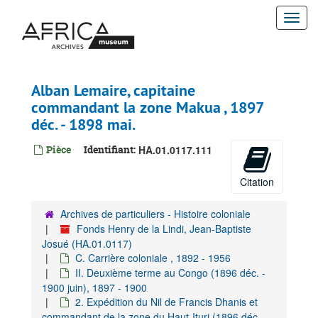
Passer
Togg
au
contenu
navi
principal
Alban Lemaire, capitaine
commandant la zone Makua , 1897
déc. - 1898 mai.
Pièce
Identifiant:
HA.01.0117.111
Citation
Archives de particuliers - Histoire coloniale
Fonds Henry de la Lindi, Jean-Baptiste
Josué (HA.01.0117)
C. Carrière coloniale , 1892 - 1956
II. Deuxième terme au Congo (1896 déc. -
1900 juin), 1897 - 1900
2. Expédition du Nil de Francis Dhanis et
commandant de la zone du Haut-Ituri (1896 déc. -