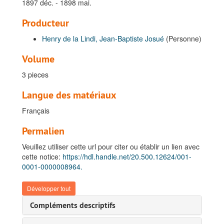
1897 déc. - 1898 mai.
B. Carrière dans l'Armée Belge, 1885-1946
C. Carrière coloniale, 1892-1956
Producteur
I. Premier terme au Congo (1892 oct. - 1896 mars) et Congé en Belgique (1896 mars - 1896 déc.), 1892-1897
Henry de la Lindi, Jean-Baptiste Josué
(Personne)
II. Deuxième terme au Congo (1896 déc. - 1900 juin), 1897-1900
Volume
1. Généralités, 1897-1900
3 pieces
2. Expédition du Nil de Francis Dhanis et commandant de la zone du Haut-Ituri (1896 déc. - 1898 juin), 1897-1898
2.1. Lettres de nomination, 1897
Langue des matériaux
2.2. Carnets et cahiers, 1897-1898
Français
2.3. Correspondance officielle, 1897-1898
Permalien
2.4. Copies de documents concernant la révolte des Batetela, provenant de Francis Dhanis et Justin Malfeyt, 1897-1898
Veuillez utiliser cette url pour citer ou établir un lien avec
2.5. Correspondance privée, 1897-1898
cette notice:
https://hdl.handle.net/20.500.12624/001-
Lettres entrantes des agents de l'EIC, 1897-1898
0001-0000008964.
Edouard Baras, chef de poste d' Avakubi, 1897 août - 1898 mars
Développer tout
Henry De Keyzer, commissaire de l'Aruwimi, 1897 nov. - 1898 févr.
Compléments descriptifs
François Derclaye, lieutenant chargé de convoyer une expédition vers le Nepoko, 1898 févr. - 1898 mars
Francis Dhanis, inspecteur d'état investi du commandement supérieur de la Province Orientale, 1897 juill. - 1898 mars