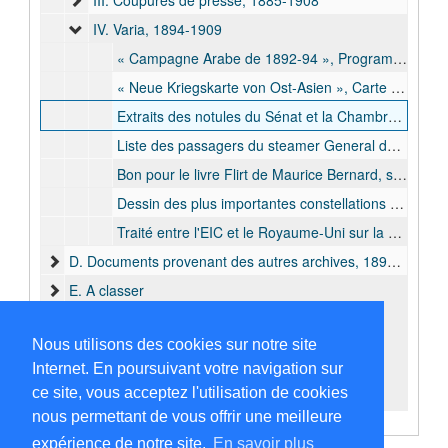
III. Coupures de presse, 1885-1908
IV. Varia, 1894-1909
« Campagne Arabe de 1892-94 », Programme du spectacle joué au Vélodrome du Sud le 19 mai 1898, 1898 mai
« Neue Kriegskarte von Ost-Asien », Carte de la situation de la guerre en Asie de l'est, dressée par Paul Langhans, 1904
Extraits des notules du Sénat et la Chambre des Représentants concernant le débat sur l'annexion de l'EIC par la Belgique., 1908 mai - 1909 avr.
Liste des passagers du steamer General de la Deutsche Ost-Afrika Linie, avec la mention d'un membre de la famille de Francis Dhanis, 1908 août
Bon pour le livre Flirt de Maurice Bernard, s.d.
Dessin des plus importantes constellations d'étoiles dans les deux hémisphères, s.d.
Traité entre l'EIC et le Royaume-Uni sur la fixation des frontières de l'EIC, 1894 mai
D. Documents provenant des autres archives, 1894-1950
E. A classer
Nous utilisons des cookies sur notre site
Internet. En poursuivant votre navigation sur
ce site, vous acceptez l'utilisation de cookies
nous permettant de vous offrir une meilleure
expérience de notre site.
En savoir plus