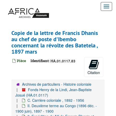
Passer
Togg
au
contenu
navi
principal
Copie de la lettre de Francis Dhanis
au chef de poste d'Ibembo
concernant la révolte des Batetela ,
1897 mars
Pièce
Identifiant:
HA.01.0117.83
Citation
Archives de particuliers - Histoire coloniale
Fonds Henry de la Lindi, Jean-Baptiste
Josué (HA.01.0117)
C. Carrière coloniale , 1892 - 1956
II. Deuxième terme au Congo (1896 déc. -
1900 juin), 1897 - 1900