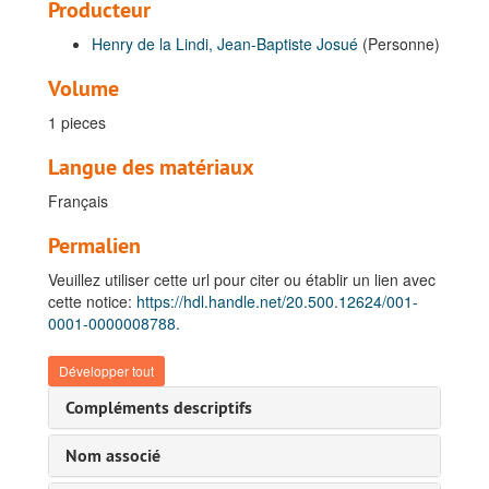
Producteur
Henry de la Lindi, Jean-Baptiste Josué
(Personne)
Volume
1 pieces
Langue des matériaux
Français
Permalien
Veuillez utiliser cette url pour citer ou établir un lien avec
Fonds Henry de la Lindi, Jean-Baptiste Josué
cette notice:
https://hdl.handle.net/20.500.12624/001-
A. Généralités, 1895-1952
0001-0000008788.
B. Carrière dans l'Armée Belge, 1885-1946
Développer tout
C. Carrière coloniale, 1892-1956
Compléments descriptifs
I. Premier terme au Congo (1892 oct. - 1896 mars) et Congé en Belgique (1896 mars - 1896 déc.), 1892-1897
II. Deuxième terme au Congo (1896 déc. - 1900 juin), 1897-1900
Nom associé
1. Généralités, 1897-1900