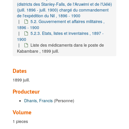
(districts des Stanley-Falls, de l'Aruwimi et de l'Uélé)
(juill. 1896 - juill. 1900) chargé du commandement
de l'expédition du Nil , 1896 - 1900
5.2. Gouvernement et affaires militaires ,
1896 - 1900
5.2.3. Etats, listes et inventaires , 1897 -
1900
Liste des médicaments dans le poste de
Kabambare , 1899 juill.
Dates
1899 juill.
Producteur
Dhanis, Francis
(Personne)
Fonds Dhanis, Francis
A. Documents concernant la vie privée, 1881-1908
Volume
B. Documents concernant la vie publique, 1872-1907
1 pieces
I. Carrière militaire dans l'Armée belge, 1882-1906