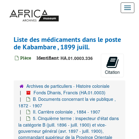
Passer
Togg
au
contenu
navi
principal
Liste des médicaments dans le poste
de Kabambare , 1899 juill.
Pièce
Identifiant:
HA.01.0003.336
Citation
Archives de particuliers - Histoire coloniale
Fonds Dhanis, Francis (HA.01.0003)
B. Documents concernant la vie publique ,
1872 - 1907
II. Carrière coloniale , 1884 - 1907
5. Cinquième terme : inspecteur d'état dans
la catégorie B (juill. 1896 - juill. 1900) et vice-
gouverneur général (avr. 1897 - juill. 1900),
commandant supérieur de la Province Orientale