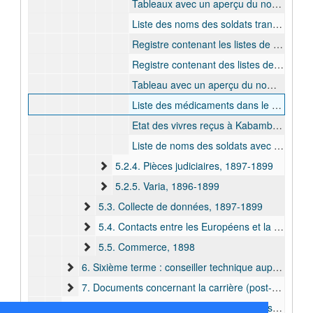
Tableaux avec un aperçu du nombre de soldats indigènes de la Force publique dans les divers détachements, zones et postes, 1898 juill. - 1899 janv.
Liste des noms des soldats transférés qui ont terminé leur terme., 1898 août
Registre contenant les listes de noms de soldats recrutés avec la mention de la fin de leur terme, [1898 sept. - 1900]
Registre contenant des listes de noms du personnel de la colonne avec la mention de leur paiement, 1898 nov. - 1899 mai.
Tableau avec un aperçu du nombre d'armes et munitions dans les différents détachements de la Force publique, 1898 déc.
Liste des médicaments dans le poste de Kabambare, 1899 juill.
Etat des vivres reçus à Kabambare, [1899 juill.].
Liste de noms des soldats avec un obus, s.d.
5.2.4. Pièces judiciaires, 1897-1899
5.2.5. Varia, 1896-1899
5.3. Collecte de données, 1897-1899
5.4. Contacts entre les Européens et la population locale, 1898-1900
5.5. Commerce, 1898
6. Sixième terme : conseiller technique auprès de l'Anglo-Belgian India Rubber Company (1904 avr. - 1904 sept.), 1904
7. Documents concernant la carrière (post-)coloniale de Francis Dhanis sans contexte d'origine clair, 1890-1907
III. Auteur et membre de sociétés d'amateurs scientifiques, bulk: 1872-1906