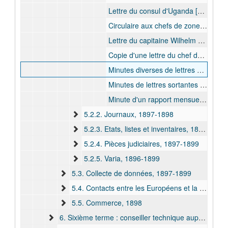
Lettre du consul d'Uganda [Fred Fernau] concernant la violation de l'influence brittanique par les troupes de Francis Dhanis lors de l'expédition du Nil, 1897 avr.
Circulaire aux chefs de zone du Maniema, de Kabambare et du Tanganyka concernant la nomination des sous-lieutenants dans le district du Stanley-Falls, 1898 mai
Lettre du capitaine Wilhelm Langheld des troupes allemands à Udjiji concernant les mouvements des révoltés dans la région d'Uvira, 1898 juin
Copie d'une lettre du chef du territoire impérial d'Udjiji, Heinrich Bethe, concernant des renseignements sur le poste des revoltés à Uvira, 1898 sept.
Minutes diverses de lettres sortantes avec des correspondants inconnus, 1897 déc. - 1899 sept.
Minutes de lettres sortantes vers les postes de Kabambare et d'Albertville, 1899 août - 1899 sept.
Minute d'un rapport mensuel sur la situation générale de la zone de Kabambare, [1899]
5.2.2. Journaux, 1897-1898
5.2.3. Etats, listes et inventaires, 1897-1900
5.2.4. Pièces judiciaires, 1897-1899
5.2.5. Varia, 1896-1899
5.3. Collecte de données, 1897-1899
5.4. Contacts entre les Européens et la population locale, 1898-1900
5.5. Commerce, 1898
6. Sixième terme : conseiller technique auprès de l'Anglo-Belgian India Rubber Company (1904 avr. - 1904 sept.), 1904