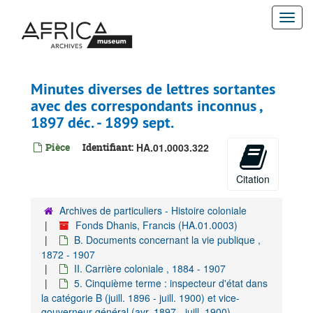
Passer
Togg
au
contenu
navi
principal
Minutes diverses de lettres sortantes
avec des correspondants inconnus ,
1897 déc. - 1899 sept.
Pièce
Identifiant:
HA.01.0003.322
Citation
Archives de particuliers - Histoire coloniale
Fonds Dhanis, Francis (HA.01.0003)
B. Documents concernant la vie publique ,
1872 - 1907
II. Carrière coloniale , 1884 - 1907
5. Cinquième terme : inspecteur d'état dans
la catégorie B (juill. 1896 - juill. 1900) et vice-
gouverneur général (avr. 1897 - juill. 1900),