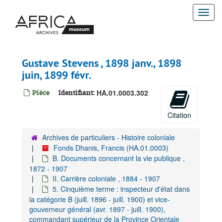
Passer
Pièces entrantes et minutes des pièces sortantes à différents agents de l'EIC, 1897-1900
Togg
au
contenu
navi
Julius Andersen, [1900]
principal
Joseph Antoine, 1897 nov. - 1898 avr.
Mr. Bernard, 1899 avr, 1899 sept.
Gustave Stevens , 1898 janv., 1898
Ludwig-Johan de Besche-Jürgens, 1898 déc.-1899 mai, 1899 août
juin, 1899 févr.
Edgard Cerckel, 1897 oct. - 1897 janv.
Pièce
Identifiant:
HA.01.0003.302
Louis Chaltin, 1897 juill. - 1898 janv.
Bartolomeo Conterio, 1899 mars - 1899 mai.
Citation
Henri Debergh, 1897 nov. - 1898 févr.
Archives de particuliers - Histoire coloniale
Fernand Deffense, 1897 déc., 1898 févr.
Fonds Dhanis, Francis (HA.01.0003)
Charles Delhaise, 1897 déc., 1900 mai
B. Documents concernant la vie publique ,
1872 - 1907
Léon Dineur, 1898 mai
II. Carrière coloniale , 1884 - 1907
Aristide Doorme, 1897 sept. - 1898 janv.
5. Cinquième terme : inspecteur d'état dans
la catégorie B (juill. 1896 - juill. 1900) et vice-
Ernest Dupont, 1900 mai, 1900 juin
gouverneur général (avr. 1897 - juill. 1900),
Paul Dupuis, 1898 févr. - 1899 janv.
commandant supérieur de la Province Orientale