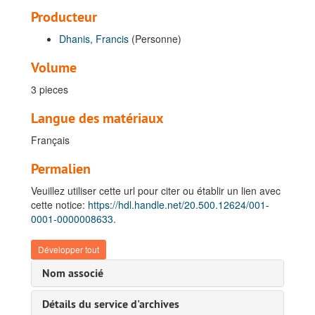
J. Luycx, 1898 juill.
Producteur
Justin Malfeyt, 1897 nov., 1898 mars, 1902 août.
Dhanis, Francis
(Personne)
Marcus Marcussen, 1898 oct.
Alphonse Melaerts, 1897 juill. - 1897 déc.
Volume
Joseph Meyers, 1897 oct.- 1899 févr.
3 pieces
Félix Middagh, 1898 avr., 1898 mai, 1898 nov., 1898 déc., 1899 sept.
Langue des matériaux
Richard Mohun, 1899 août, 1899 déc., 1900 mai, 1900 juin.
Français
Olaf Myhre, 1899 janv. - 1899 mai.
Jean Baptiste Niclot, 1897 sept.
Permalien
[Albert Page ?], 1899 janv.
Veuillez utiliser cette url pour citer ou établir un lien avec
Fernand Paternoster, bulk: 1899 janv., 1899 avr.
cette notice:
https://hdl.handle.net/20.500.12624/001-
0001-0000008633.
[M. Perrenoud], 1899 févr.
Richard Petersen, 1899 janv.
Développer tout
[M. Rewere], 1899 juin.
Nom associé
Victor Rue, 1897 juin, 1898 juin, 1898 déc.
Détails du service d'archives
Karl Sandelin, 1898 nov. - 1898 déc.