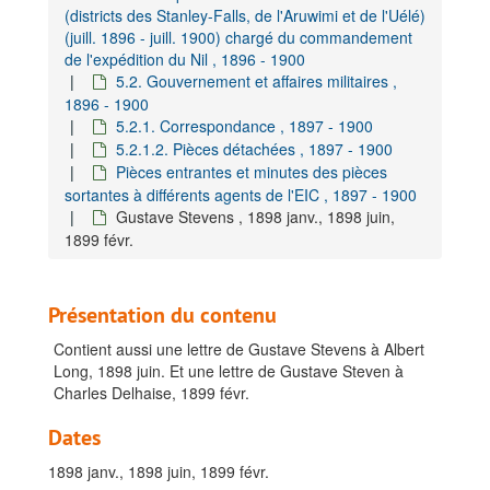
Fernand Eloy, 1900 juill.
(districts des Stanley-Falls, de l'Aruwimi et de l'Uélé)
(juill. 1896 - juill. 1900) chargé du commandement
Jules Eyckermans, 1898 juill. - 1899 juill.
de l'expédition du Nil , 1896 - 1900
Edmond Gervais, 1897 juill.
5.2. Gouvernement et affaires militaires ,
1896 - 1900
Louis Ghislain, 1899 déc.
5.2.1. Correspondance , 1897 - 1900
Charles Glorie, 1897 août - 1898 sept.
5.2.1.2. Pièces détachées , 1897 - 1900
Pièces entrantes et minutes des pièces
Florent Gorin, 1898 déc.
sortantes à différents agents de l'EIC , 1897 - 1900
Léon Hanolet, 1897 déc.
Gustave Stevens , 1898 janv., 1898 juin,
Célestin Hecq, 1898 juill. - 1898 oct., 1899 mai - 1899 déc.
1899 févr.
Georges Hennebert, 1899 mai - 1900 avr.
Jean Baptiste Henry de la Lindi, 1897 sept. - 1898 mai.
Présentation du contenu
Joseph Lekeu, 1898 déc.
Contient aussi une lettre de Gustave Stevens à Albert
Alban Lemaire, 1898 oct. - 1898 nov.
Long, 1898 juin. Et une lettre de Gustave Steven à
Charles Delhaise, 1899 févr.
Arthur Lindegaard, 1899 janv.
Albert Long, 1897 déc.-1898 nov.
Dates
Hubert Lothaire, 1899 mars.
1898 janv., 1898 juin, 1899 févr.