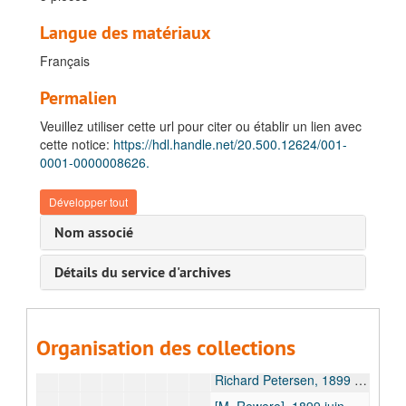
Albert Long, 1897 déc.-1898 nov.
Langue des matériaux
Hubert Lothaire, 1899 mars.
Français
J. Luycx, 1898 juill.
Justin Malfeyt, 1897 nov., 1898 mars, 1902 août.
Permalien
Marcus Marcussen, 1898 oct.
Veuillez utiliser cette url pour citer ou établir un lien avec
Alphonse Melaerts, 1897 juill. - 1897 déc.
cette notice:
https://hdl.handle.net/20.500.12624/001-
0001-0000008626.
Joseph Meyers, 1897 oct.- 1899 févr.
Félix Middagh, 1898 avr., 1898 mai, 1898 nov., 1898 déc., 1899 sept.
Développer tout
Richard Mohun, 1899 août, 1899 déc., 1900 mai, 1900 juin.
Nom associé
Olaf Myhre, 1899 janv. - 1899 mai.
Détails du service d'archives
Jean Baptiste Niclot, 1897 sept.
[Albert Page ?], 1899 janv.
Fernand Paternoster, bulk: 1899 janv., 1899 avr.
Organisation des collections
[M. Perrenoud], 1899 févr.
Richard Petersen, 1899 janv.