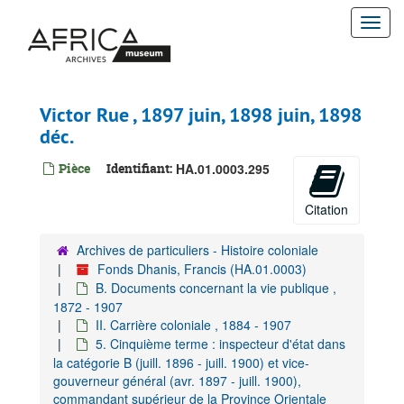
Passer
5.2.1. Correspondance, 1897-1900
Togg
au
5.2.1.1. Registres, 1897-1899
contenu
navi
5.2.1.2. Pièces détachées, 1897-1900
principal
Pièces entrantes et minutes des pièces sortantes à différents agents de l'EIC, 1897-1900
Victor Rue , 1897 juin, 1898 juin, 1898
Julius Andersen, [1900]
déc.
Joseph Antoine, 1897 nov. - 1898 avr.
Mr. Bernard, 1899 avr, 1899 sept.
Pièce
Identifiant:
HA.01.0003.295
Ludwig-Johan de Besche-Jürgens, 1898 déc.-1899 mai, 1899 août
Citation
Edgard Cerckel, 1897 oct. - 1897 janv.
Louis Chaltin, 1897 juill. - 1898 janv.
Archives de particuliers - Histoire coloniale
Fonds Dhanis, Francis (HA.01.0003)
Bartolomeo Conterio, 1899 mars - 1899 mai.
B. Documents concernant la vie publique ,
Henri Debergh, 1897 nov. - 1898 févr.
1872 - 1907
Fernand Deffense, 1897 déc., 1898 févr.
II. Carrière coloniale , 1884 - 1907
5. Cinquième terme : inspecteur d'état dans
Charles Delhaise, 1897 déc., 1900 mai
la catégorie B (juill. 1896 - juill. 1900) et vice-
Léon Dineur, 1898 mai
gouverneur général (avr. 1897 - juill. 1900),
commandant supérieur de la Province Orientale
Aristide Doorme, 1897 sept. - 1898 janv.