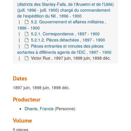
(districts des Stanley-Falls, de l'Aruwimi et de l'Uélé)
Ernest Dupont, 1900 mai, 1900 juin
(juill. 1896 - juill. 1900) chargé du commandement
de l'expédition du Nil , 1896 - 1900
Paul Dupuis, 1898 févr. - 1899 janv.
5.2. Gouvernement et affaires militaires ,
Fernand Eloy, 1900 juill.
1896 - 1900
Jules Eyckermans, 1898 juill. - 1899 juill.
5.2.1. Correspondance , 1897 - 1900
5.2.1.2. Pièces détachées , 1897 - 1900
Edmond Gervais, 1897 juill.
Pièces entrantes et minutes des pièces
Louis Ghislain, 1899 déc.
sortantes à différents agents de l'EIC , 1897 - 1900
Victor Rue , 1897 juin, 1898 juin, 1898 déc.
Charles Glorie, 1897 août - 1898 sept.
Florent Gorin, 1898 déc.
Léon Hanolet, 1897 déc.
Dates
Célestin Hecq, 1898 juill. - 1898 oct., 1899 mai - 1899 déc.
1897 juin, 1898 juin, 1898 déc.
Georges Hennebert, 1899 mai - 1900 avr.
Producteur
Jean Baptiste Henry de la Lindi, 1897 sept. - 1898 mai.
Dhanis, Francis
(Personne)
Joseph Lekeu, 1898 déc.
Alban Lemaire, 1898 oct. - 1898 nov.
Volume
Arthur Lindegaard, 1899 janv.
5 pieces