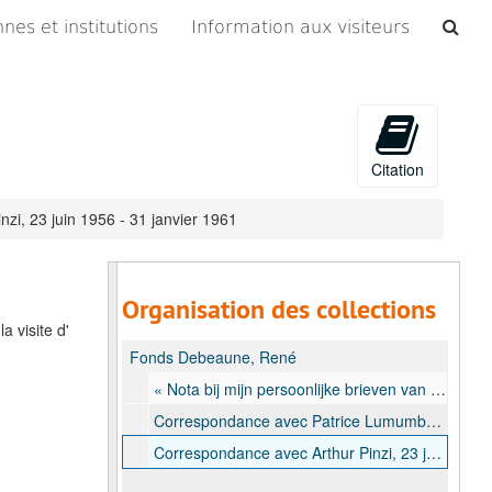
Che
nes et institutions
Information aux visiteurs
les
arc
Citation
zi, 23 juin 1956 - 31 janvier 1961
Organisation des collections
 visite d'
Fonds Debeaune, René
« Nota bij mijn persoonlijke brieven van Patrice Lumumba uit 1956 en van Arthur Pinzi », Note, 16 septembre 2022
Correspondance avec Patrice Lumumba concernant sa visite à la Belgique en 1956, 5 mai 1956 - 2 juillet 1956
Correspondance avec Arthur Pinzi, 23 juin 1956 - 31 janvier 1961