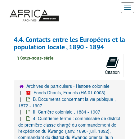
Passer
Togg
au
contenu
navi
principal
4.4. Contacts entre les Européens et la
population locale , 1890 - 1894
Sous-sous-série
Citation
Archives de particuliers - Histoire coloniale
Fonds Dhanis, Francis (HA.01.0003)
B. Documents concernant la vie publique ,
1872 - 1907
II. Carrière coloniale , 1884 - 1907
4. Quatrième terme : commissaire de district
de première classe chargé du commandement de
l'expédition du Kwango (janv. 1890- juill. 1892),
commandant du district du Kwango oriental (juin