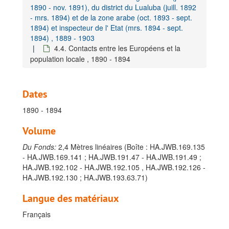
1890 - nov. 1891), du district du Lualuba (juill. 1892
- mrs. 1894) et de la zone arabe (oct. 1893 - sept.
1894) et inspecteur de l' Etat (mrs. 1894 - sept.
1894) , 1889 - 1903
4.4. Contacts entre les Européens et la
population locale , 1890 - 1894
Dates
1890 - 1894
Volume
Du Fonds:
2,4 Mètres linéaires (Boîte : HA.JWB.169.135
- HA.JWB.169.141 ; HA.JWB.191.47 - HA.JWB.191.49 ;
HA.JWB.192.102 - HA.JWB.192.105 , HA.JWB.192.126 -
HA.JWB.192.130 ; HA.JWB.193.63.71)
Langue des matériaux
Français