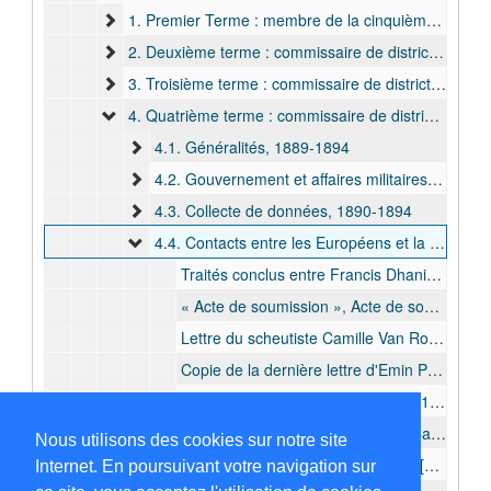
1. Premier Terme : membre de la cinquième expédition de l'Association Internationale Africaine, 1884-1885
2. Deuxième terme : commissaire de district de troisième classe/adjoint du commandant du territoire de Bangala (avr. 1886 - janv. 1887), sous-commissaire de district au territoire de Bangala (janv. 1887 - juill. 1889) et commandant de l'avant-garde de l'expédition vers l'embouchure de l'Aruwimi (oct. 1888 - juill. 1889), 1886-1889
3. Troisième terme : commissaire de district (de troisième classe) détaché avec une mission spéciale de recrutement en Afrique du Sud (oct. 1889 - nov. 1889), 1889
4. Quatrième terme : commissaire de district de première classe chargé du commandement de l'expédition du Kwango (janv. 1890- juill. 1892), commandant du district du Kwango oriental (juin 1890 - nov. 1891), du district du Lualuba (juill. 1892 - mrs. 1894) et de la zone arabe (oct. 1893 - sept. 1894) et inspecteur de l' Etat (mrs. 1894 - sept. 1894), 1889-1903
4.1. Généralités, 1889-1894
4.2. Gouvernement et affaires militaires, 1890-1903
4.3. Collecte de données, 1890-1894
4.4. Contacts entre les Européens et la population locale, 1890-1894
Traités conclus entre Francis Dhanis et des chefs locaux concernant la cession de la pleine propriété de leurs territoires et de leurs droits souverains au profit de l'EIC, 1890 août -1890 sept.
« Acte de soumission », Acte de soumission du chef n'Guri Akama à l'autorité et aux lois de l'EIC, 1890 oct.
Lettre du scheutiste Camille Van Ronslé concernant sa gratitude pour l'aide de la Force publique à la mission de Berghe Sainte-Marie, 1892 févr.
Copie de la dernière lettre d'Emin Pasha, [1893 mai]
Lettres entrantes de chefs locaux, 1893 juil., 1893 déc. et s.d.
Lettre du scheutiste Emeri 'Père' Cambier concernant une demande d'envoyer des vivres, 1893 août.
Nous utilisons des cookies sur notre site
Liste du cadeau pour Mueni Putu, [1893 - 1894]
Internet. En poursuivant votre navigation sur