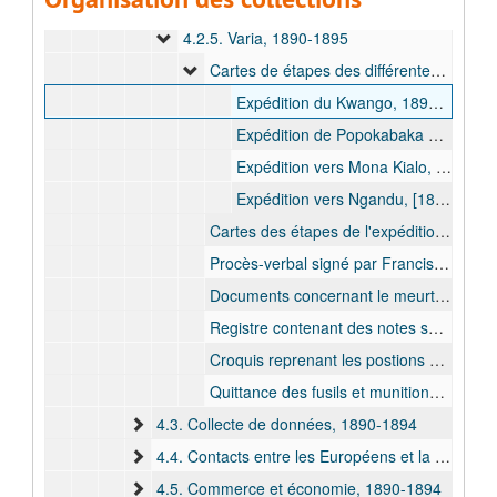
4.2.4. Pièces judiciaires, 1893-1903
4.2.5. Varia, 1890-1895
Cartes de étapes des différentes expéditions, 1890-1892
Expédition du Kwango, 1890 avr. - 1891 févr.
Expédition de Popokabaka à Luvituku, [1891 déc. - 1892 janv.]
Expédition vers Mona Kialo, 1892 avr. - 1892 mai
Expédition vers Ngandu, [1892 sept.]
Cartes des étapes de l'expédition vers le Lomami sous le commandement de Paul Le Marinel et Cyriaque Gillain, probablement dessinées par un membre de l'expédition, 1890 juin - 1890 août
Procès-verbal signé par Francis Dhanis et Paul Le Marinel relatif à la transmission du poste de Lusambo au premier cité, 1892 mars
Documents concernant le meurtre du résident de Kasongo Jozef Lippens et de son adjoint Henri De Bruyne, 1892 oct. - 1893 janv.
Registre contenant des notes sur l'evaluation des différents officiers belges subordonnés, [1893 avr. - 1893 mai].
Croquis reprenant les postions de la Force publique et les armées arabes au Luama, [1893 oct.]
Quittance des fusils et munitions livrés au sergent Sohargin de la Société Antiesclavagiste par le commissaire de district Hubert Lothaire, 1894 mars.
4.3. Collecte de données, 1890-1894
4.4. Contacts entre les Européens et la population locale, 1890-1894
4.5. Commerce et économie, 1890-1894