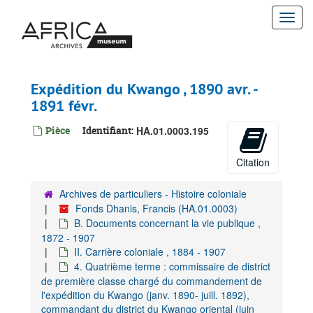
Passer
Togg
au
contenu
navi
principal
Expédition du Kwango , 1890 avr. -
1891 févr.
Pièce
Identifiant:
HA.01.0003.195
Citation
Archives de particuliers - Histoire coloniale
Fonds Dhanis, Francis (HA.01.0003)
B. Documents concernant la vie publique ,
1872 - 1907
II. Carrière coloniale , 1884 - 1907
4. Quatrième terme : commissaire de district
de première classe chargé du commandement de
l'expédition du Kwango (janv. 1890- juill. 1892),
commandant du district du Kwango oriental (juin