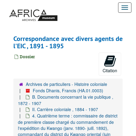
Passer
Togg
au
contenu
navi
principal
Correspondance avec divers agents de
l'EIC , 1891 - 1895
Dossier
Citation
Archives de particuliers - Histoire coloniale
Fonds Dhanis, Francis (HA.01.0003)
B. Documents concernant la vie publique ,
1872 - 1907
II. Carrière coloniale , 1884 - 1907
4. Quatrième terme : commissaire de district
de première classe chargé du commandement de
l'expédition du Kwango (janv. 1890- juill. 1892),
commandant du district du Kwango oriental (juin