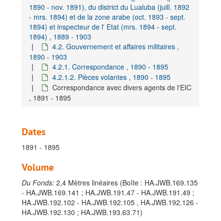
1890 - nov. 1891), du district du Lualuba (juill. 1892
- mrs. 1894) et de la zone arabe (oct. 1893 - sept.
1894) et inspecteur de l' Etat (mrs. 1894 - sept.
1894) , 1889 - 1903
4.2. Gouvernement et affaires militaires ,
1890 - 1903
4.2.1. Correspondance , 1890 - 1895
4.2.1.2. Pièces volantes , 1890 - 1895
Correspondance avec divers agents de l'EIC
, 1891 - 1895
Dates
1891 - 1895
Volume
Du Fonds:
2,4 Mètres linéaires (Boîte : HA.JWB.169.135
- HA.JWB.169.141 ; HA.JWB.191.47 - HA.JWB.191.49 ;
HA.JWB.192.102 - HA.JWB.192.105 , HA.JWB.192.126 -
HA.JWB.192.130 ; HA.JWB.193.63.71)