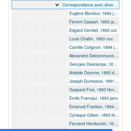
Correspondance avec divers agents de l'EIC, 1891-1895
Eugène Blocteur, 1894 juill.
Florent Cassart, 1893 janv., 1893 août, 1894 juin.
Edgard Cerckel, 1892 oct.
Louis Chaltin, 1893 nov.
Camille Colignon, 1894 janv.
Alexandre Delcommune, 1892 déc. - 1893 janv.
Georges Descamps, 1894 févr., [1894 avr.]
Aristide Doorme, 1893 déc.-1894 janv., 1895 janv.-1895 avr.
Joseph Duchesne, 1891 juill. - 1894 mrs.
Gaspard Fivé, 1893 févr. - 1893 juill.
Emile Francqui, 1893 janv.
Emanuel Franken, 1894 févr. - 1894 mars
Cyriaque Gillain, 1893 févr. - 1895 févr.
Fernand Hambursin, 1893 oct. - 1895 avr.