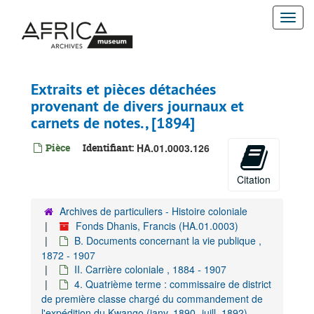
Passer
Togg
au
contenu
navi
principal
Extraits et pièces détachées
provenant de divers journaux et
carnets de notes. , [1894]
Pièce
Identifiant:
HA.01.0003.126
Citation
Archives de particuliers - Histoire coloniale
Fonds Dhanis, Francis (HA.01.0003)
B. Documents concernant la vie publique ,
1872 - 1907
II. Carrière coloniale , 1884 - 1907
4. Quatrième terme : commissaire de district
de première classe chargé du commandement de
l'expédition du Kwango (janv. 1890- juill. 1892),