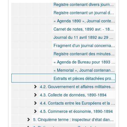
Registre contenant divers journaux et états, 1890 févr. - 1894 janv.
Registre contenant un journal du 25 mars 1890 au 28 avril 1890, un journal de l'expédition du Kwango et un journal du premier février 1891 au 6 février 1892, un état des étapes de l'expédition du Kwango, 1890 mrs. - 1892 févr.
« Agenda 1890 », Journal contenant de courtes notes chronologiques, rédigées lors de l'expédition du Kwango, 1890 avr. - 1890 oct.
Carnet de notes, 1890 avr. - 1890 oct.
Journal du 11 avril 1892 au 29 mai 1892, concernant l'expédition contre des chefs indigènes dans le district du Lualaba, 1892 avr. - 1892 mai
Fragment d'un journal concernant l'expédition contre des chefs indigènes dans le district du Lualaba, 1892 mai
Registre contenant des minutes de lettres sortantes, de journaux, d'états et de cartes, 1892 juill. - 1893 sept.
« Agenda de Bureau pour 1893 », Journal contenant de courtes notes chronologiques, des minutes de lettres sortantes, de notes et d'états, [1893 janv. - 1894 janv.]
« Memorial », Journal contenant de courtes notes chronologiques, [1894 janv. - 1894 juill.]
Extraits et pièces détachées provenant de divers journaux et carnets de notes., [1894]
4.2. Gouvernement et affaires militaires, 1890-1903
4.3. Collecte de données, 1890-1894
4.4. Contacts entre les Européens et la population locale, 1890-1894
4.5. Commerce et économie, 1890-1894
5. Cinquième terme : inspecteur d'état dans la catégorie B (juill. 1896 - juill. 1900) et vice-gouverneur général (avr. 1897 - juill. 1900), commandant supérieur de la Province Orientale (districts des Stanley-Falls, de l'Aruwimi et de l'Uélé) (juill. 1896 - juill. 1900) chargé du commandement de l'expédition du Nil, 1896-1900