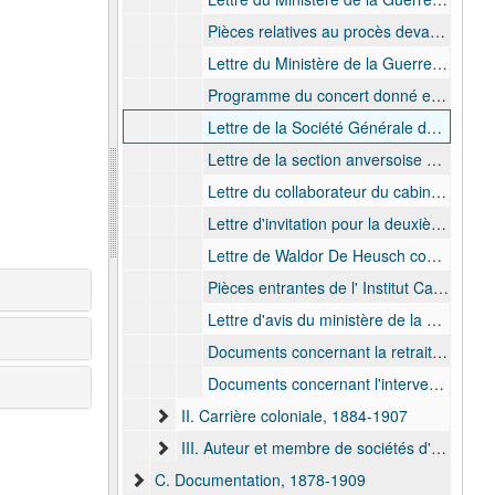
Pièces relatives au procès devant le tribunal de première instance de Bruxelles concernant un duel illégal entre Alphonse Wauters et Camille Coquilhat le 6 mars 1886, 1886 mrs.
Lettre du Ministère de la Guerre concernant l'accord pour l'incorporation au sein du régiment des grenadiers, 1894 mrs.
Programme du concert donné en l'honneur du baron Francis Dhanis, le 10 octobre 1894, par le 8e régiment de ligne à bord du steamer L'Emeraude, 1894 oct.
Lettre de la Société Générale des Officiers Retraités concernant la requête d'adhérer à la société, 1894 oct.
Lettre de la section anversoise de la Fédération Royale des Sociétés d'ex-sous-officiers de l'Armée Belge concernant sa gratitude pour son action comme mécéne de la Fédération, 1894 nov.
Lettre du collaborateur du cabinet du Ministère de la Guerre, Adolphe Durutte, concernant l'éclairissement des quelques affaires administratives, 1895 janv.
Lettre d'invitation pour la deuxième partie de la Fête Militaire de Bienfaisance à Anvers le 19 mai 1898. Conservé en 3 exemplaires. Imprimé au tissu, 1898 mai.
Lettre de Waldor De Heusch concernant les félicitations pour son retour et une invitation pour le banquet du régiment des grenadiers, 1900 oct.
Pièces entrantes de l' Institut Cartographique militaire concernant l'autorisation du congé à l'étranger, 1901 juin. - 1901 sept.
Lettre d'avis du ministère de la Guerre concernant le retour de Francis Dhanis au régiment des grenadiers. Avec lettre d'accompagnement, 1905 juin.
Documents concernant la retraite anticipée de Francis Dhanis pour cause de maladie. Avec enveloppe, 1906 janv. - 1907 févr.
Documents concernant l'intervention de Francis Dhanis pour accélérer le transfert de son neveu Alphonse Dhanis vers un autre régiment. Avec enveloppe, 1906 févr. - 1906 avr.
II. Carrière coloniale, 1884-1907
III. Auteur et membre de sociétés d'amateurs scientifiques, bulk: 1872-1906
C. Documentation, 1878-1909