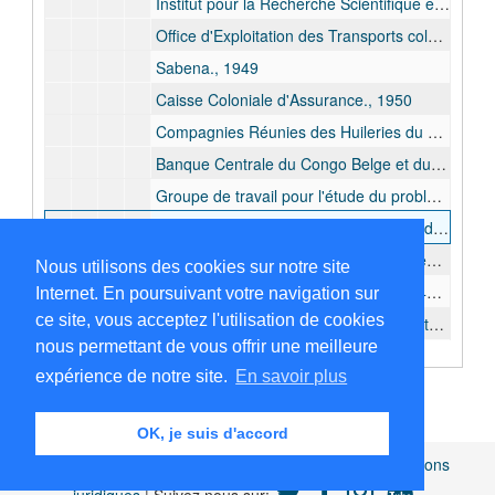
Institut pour la Recherche Scientifique en Afrique Centrale., 1947 - 1949
Office d'Exploitation des Transports coloniaux., 1949
Sabena., 1949
Caisse Coloniale d'Assurance., 1950
Compagnies Réunies des Huileries du Congo Belge et Savonneries Lever Frères., bulk: 1952, 1958
Banque Centrale du Congo Belge et du Ruanda Urundi., 1955
Groupe de travail pour l'étude du problème politique au Ruanda-Urundi., 1959 - 1960
Documents concernant les mandats indépendants.
Institut Agronomique de l'État à Gembloux., bulk: 1936, 1946
Nous utilisons des cookies sur notre site
Fondation Père Damien., bulk: 1949, 1963, 1975, 1979
Internet. En poursuivant votre navigation sur
ce site, vous acceptez l'utilisation de cookies
Fonds Reine Elisabeth pour l'Assistance Médicale aux Indigène du Congo Belge, 1956
nous permettant de vous offrir une meilleure
Académie royale des Sciences d'Outre-mer, bulk: 1960, 1970 , 1975.
expérience de notre site.
En savoir plus
Académie des Sciences d'Outre-mer à Paris., 1969
Comité du Portefeuille du Congo belge et du Ruanda-Urundi., 1960
OK, je suis d'accord
Amicale des anciens fonctionnaires et agents de l'Administration métropolitaine du Congo et du Rwanda-Burundi., bulk: 1972, 1979
Africamuseum.be
|
Collections et bibliothèques
|
Mentions
Association pour la Promotion des Mulâtres., 1975