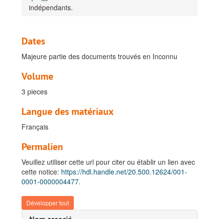
indépendants.
Dates
Majeure partie des documents trouvés en Inconnu
Volume
3 pieces
Langue des matériaux
Français
Permalien
Veuillez utiliser cette url pour citer ou établir un lien avec
cette notice:
https://hdl.handle.net/20.500.12624/001-
0001-0000004477.
Fonds Vanden Abeele, Marcel
A. Armée belge
Développer tout
B. Congo Belge