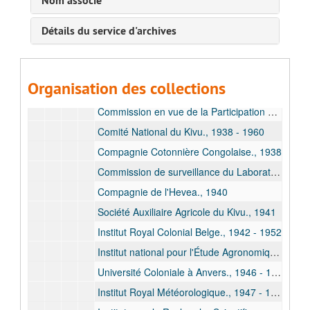
Nom associé
C. Ministère des colonies / Ministère des Affaires Africaine / Ministère des Affaires Étrangères
Détails du service d'archives
I. Ministère des colonies / Ministère des affaires Africaines
II. Ministère des Affaires Étrangères
III. Mandats
Organisation des collections
Documents concernant les mandats comme représentant du ministère des colonies dans diverses Compagnies et institutions.
Commission en vue de la Participation du Congo Belge à l'Exposition Internationale de New York en 1939., 1938
Comité National du Kivu., 1938 - 1960
Compagnie Cotonnière Congolaise., 1938
Commission de surveillance du Laboratoire de recherches chimiques et onialogiques du Congo belge., 1939
Compagnie de l'Hevea., 1940
Société Auxiliaire Agricole du Kivu., 1941
Institut Royal Colonial Belge., 1942 - 1952
Institut national pour l'Étude Agronomique du Congo Belge., 1944 - 1946
Université Coloniale à Anvers., 1946 - 1947
Institut Royal Météorologique., 1947 - 1964