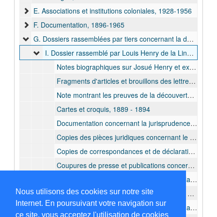
E. Associations et institutions coloniales, 1928-1956
F. Documentation, 1896-1965
G. Dossiers rassemblées par tiers concernant la découverte d'or à Kilo, 1894-1962
I. Dossier rassemblé par Louis Henry de la Lindi au procès intenté par Henry à Georges Moulaert relatif à la contestation de Moulaert qui était le premier d'avoir signalé la présence de l'or à Kilo, 1894-1962
Notes biographiques sur Josué Henry et extraits de matricule provenant de l'Armée belge de Josué Henry, 1917 - après 1950
Fragments d'articles et brouillons des lettres sortantes, 1932 - 1940
Note montrant les preuves de la découverte d'Or à Kilo par Henry, s.d.
Cartes et croquis, 1889 - 1894
Documentation concernant la jurisprudence sur l'omission délibérée par des historiens, 1937 - 1951
Copies des pièces juridiques concernant le procès de Henry contre Moulaert, 1952 mars
Copies de correspondances et de déclarations témoignant la découverte des gisements aurifères de Kilo par Henry, 1926 - 1952
Coupures de presse et publications concernant les archives de l' EIC et le MRAC et la polémique concernant la découverte de l'or à Kilo, 1934 - 1951
Documents relatifs à la polémique depuis la parution de l'ouvrage de Georges Moulaert, 1951 - 1952
Nous utilisons des cookies sur notre site
Dossier provenant de l'avocat Henri Rolin, contenant des cartes du Congo Belge, 1894 - 1910
Internet. En poursuivant votre navigation sur
Extraits des notices, copies de correspondance et articles sur sur les gisements aurifères, 1905 - 1957
ce site, vous acceptez l'utilisation de cookies