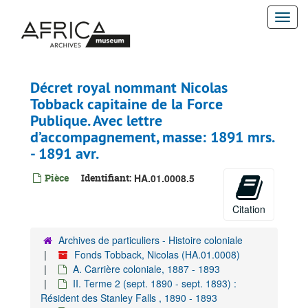
Passer
Togg
au
contenu
navi
principal
Décret royal nommant Nicolas
Tobback capitaine de la Force
Publique. Avec lettre
d’accompagnement, masse: 1891 mrs.
- 1891 avr.
Pièce
Identifiant:
HA.01.0008.5
Citation
Archives de particuliers - Histoire coloniale
Fonds Tobback, Nicolas (HA.01.0008)
A. Carrière coloniale, 1887 - 1893
II. Terme 2 (sept. 1890 - sept. 1893) :
Résident des Stanley Falls , 1890 - 1893