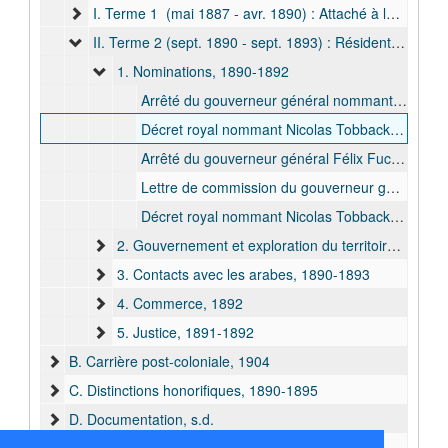
I. Terme 1 (mai 1887 - avr. 1890) : Attaché à la Direction des transports, de la Marine et des Travaux, 1887-1888
II. Terme 2 (sept. 1890 - sept. 1893) : Résident des Stanley Falls , 1890-1893
1. Nominations, 1890-1892
Arrêté du gouverneur général nommant Nicolas Tobback subsitut du procureur d’État, bulk: 1890 déc.
Décret royal nommant Nicolas Tobback capitaine de la Force Publique. Avec lettre d’accompagnement, bulk: 1891 mrs. - 1891 avr.
Arrêté du gouverneur général Félix Fuchs nommant Nicolas Tobback juge près le conseil de guerre des Stanley-Falls, bulk: 1891 mrs.
Lettre de commission du gouverneur général ff. Théophile Wahis désignant Nicolas Tobback pour remplir les fonctions de résident des Stanley-Falls, bulk: 1891 juill.
Décret royal nommant Nicolas Tobback résident de 1re classe. Avec lettre d’accompagnement, bulk: 1892 févr. - 1892 mars
2. Gouvernement et exploration du territoire, 1891-1893
3. Contacts avec les arabes, 1890-1893
4. Commerce, 1892
5. Justice, 1891-1892
B. Carrière post-coloniale, 1904
C. Distinctions honorifiques, 1890-1895
D. Documentation, s.d.