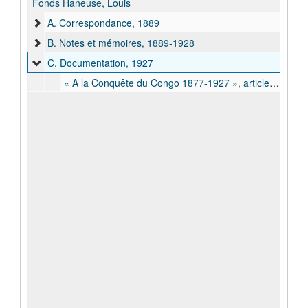
Fonds Haneuse, Louis
A. Correspondance, 1889
B. Notes et mémoires, 1889-1928
C. Documentation, 1927
« A la Conquête du Congo 1877-1927 », article publié dans La Nation Belge du 7 juillet 1927 concernant un interview de Louis Haneuse sur ses explorations en terre africaine, 1927 juill.