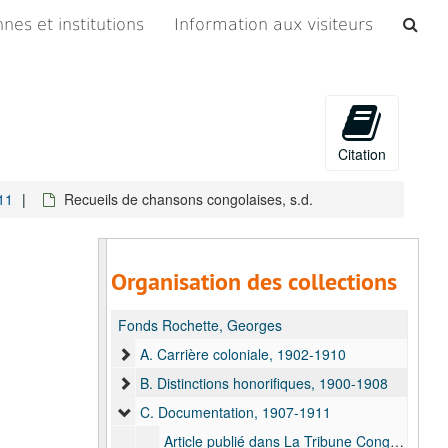
Che
nes et institutions
Information aux visiteurs
les
arc
Citation
11
Recueils de chansons congolaises, s.d.
Organisation des collections
Fonds Rochette, Georges
A. Carrière coloniale, 1902-1910
B. Distinctions honorifiques, 1900-1908
C. Documentation, 1907-1911
Article publié dans La Tribune Congolaise du 16 mai 1907, concernant le départ de Georges Rochette au Congo le 20 juin, 16 mai 1907