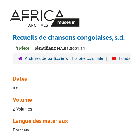
Passer
au
contenu
principal
Recueils de chansons congolaises, s.d.
Pièce
Identifiant:
HA.01.0001.11
Archives de particuliers - Histoire coloniale
Fonds
Dates
s.d.
Volume
2 Volumes
Langue des matériaux
Français