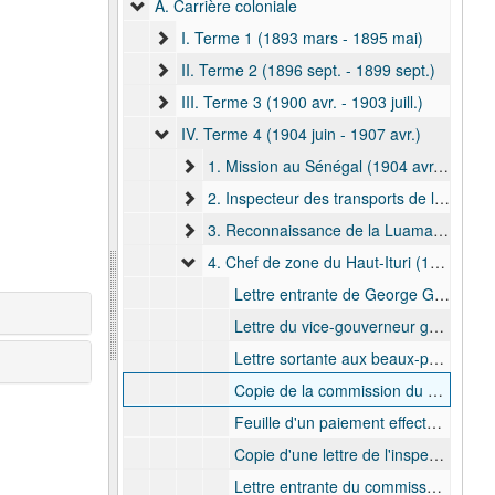
A. Carrière coloniale
I. Terme 1 (1893 mars - 1895 mai)
II. Terme 2 (1896 sept. - 1899 sept.)
III. Terme 3 (1900 avr. - 1903 juill.)
IV. Terme 4 (1904 juin - 1907 avr.)
1. Mission au Sénégal (1904 avr. - 1904 juin)
2. Inspecteur des transports de la Province Orientale (1904 juin - 1904 nov)
3. Reconnaissance de la Luama (1904 déc. - 1905 janv.)
4. Chef de zone du Haut-Ituri (1905 févr. - 1905 juin), 1905
Lettre entrante de George Grenfell concernant le remerciement pour les voeux envoyés par Albert Sillye, bulk: 1905 févr.
Lettre du vice-gouverneur général, Paul Costermans, concernant l'ampliation d'un décret du 3 janvier 1905 nommant Albert Sillye Officier de l'Ordre Royal du Lion, bulk: 1905 févr.
Lettre sortante aux beaux-parents, Edmond Deman et Constance Horwarth-Deman,donnant des renseignements au sujet de la Commission d' enquête, bulk: 1905 févr.
Copie de la commission du commissaire général de la Province Orientale, Adolphe De Meulemeester, désignant Albert Sillye pour exercer les fonctions d'adjoint supérieur de la Province Orientale, bulk: 1905 févr.
Feuille d'un paiement effectué par Albert Vieslet, gérant des magasins d'Avakubi, bulk: 1905 mars
Copie d'une lettre de l'inspecteur d'Etat, Érasme Warnant, contenant la demande de l'évêque a faite pour pouvoir établir une mission anglicane dans la région d'Irumuet et copie d'une lettre de l'inspecteur d'État, Érasme Warnant, au commissaire général (de l'Ituri) transmettant une copie de la lettre précédente et lui demandant de dire au chef de zone de l'Ituri, dans le cas où le Révérend Fegart, de la Church Missionary Society, insiste de nouveau pour installer une mission, qu'il n'a aucun pouvoir pour consentir des actes d'aliénation ou de location du dómaine de l'Etat, bulk: 1905 mars
Lettre entrante du commissaire général de la Province Orientale, Adolphe De Meulemeester, désignant Albert Sillye pour exercer les fonctions d'adjoint supérieur de la Province Orientale, en faisant l'inspection des postes de Meje, Nepoko, Bomili, Panga, Banalia, Gwania et Bengamisa avant de rejoindre Stanleyville, bulk: 1905 avr.