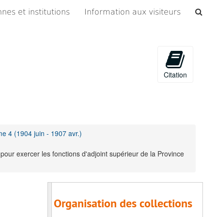
Che
nes et institutions
Information aux visiteurs
les
arc
Citation
me 4 (1904 juin - 1907 avr.)
our exercer les fonctions d'adjoint supérieur de la Province
Organisation des collections
Fonds Sillye, Albert