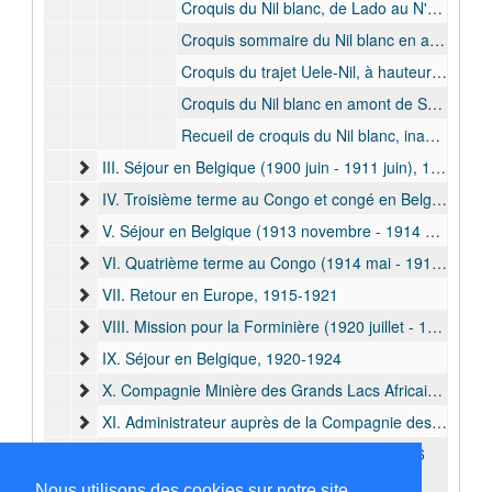
Croquis du Nil blanc, de Lado au N'Djoro, s.d.
Croquis sommaire du Nil blanc en aval du Sobat, s.d.
Croquis du trajet Uele-Nil, à hauteur de Shambe, s.d.
Croquis du Nil blanc en amont de Shambe, s.d.
Recueil de croquis du Nil blanc, inachevés ou non-identifiables, s.d.
III. Séjour en Belgique (1900 juin - 1911 juin), 1900-1911
IV. Troisième terme au Congo et congé en Belgique (1911 juill. - 1913 nov.), 1911-1914
V. Séjour en Belgique (1913 novembre - 1914 avril), 1913-1914
VI. Quatrième terme au Congo (1914 mai - 1915 déc.), 1914-1916
VII. Retour en Europe, 1915-1921
VIII. Mission pour la Forminière (1920 juillet - 1922 juin), 1920-1922
IX. Séjour en Belgique, 1920-1924
X. Compagnie Minière des Grands Lacs Africains (1924 déc. - 1928 juin), 1924-1935
XI. Administrateur auprès de la Compagnie des Chemins de fer Katanga-Dilolo-Léopoldville, 1954
XII. Dernières années en Belgique, 1927-1956
D. Géologue, 1910-1927
Nous utilisons des cookies sur notre site