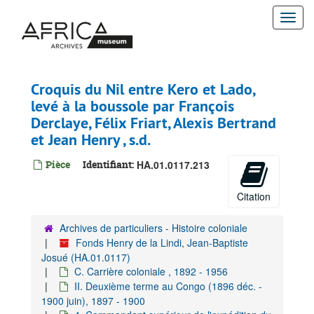
Passer
Togg
au
contenu
navi
principal
Croquis du Nil entre Kero et Lado,
levé à la boussole par François
Derclaye, Félix Friart, Alexis Bertrand
et Jean Henry , s.d.
Pièce
Identifiant:
HA.01.0117.213
Citation
Archives de particuliers - Histoire coloniale
Fonds Henry de la Lindi, Jean-Baptiste
Josué (HA.01.0117)
C. Carrière coloniale , 1892 - 1956
II. Deuxième terme au Congo (1896 déc. -
1900 juin), 1897 - 1900