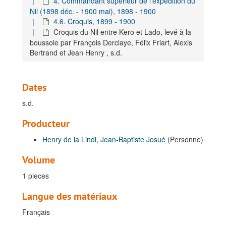
4. Commandant supérieur de l'expédition du
Nil (1898 déc. - 1900 mai), 1898 - 1900
4.6. Croquis, 1899 - 1900
Croquis du Nil entre Kero et Lado, levé à la
boussole par François Derclaye, Félix Friart, Alexis
Bertrand et Jean Henry , s.d.
Dates
s.d.
Fonds Henry de la Lindi, Jean-Baptiste Josué
Producteur
A. Généralités, 1895-1952
Henry de la Lindi, Jean-Baptiste Josué
(Personne)
B. Carrière dans l'Armée Belge, 1885-1946
Volume
C. Carrière coloniale, 1892-1956
1 pieces
I. Premier terme au Congo (1892 oct. - 1896 mars) et Congé en Belgique (1896 mars - 1896 déc.), 1892-1897
II. Deuxième terme au Congo (1896 déc. - 1900 juin), 1897-1900
Langue des matériaux
1. Généralités, 1897-1900
Français
2. Expédition du Nil de Francis Dhanis et commandant de la zone du Haut-Ituri (1896 déc. - 1898 juin), 1897-1898