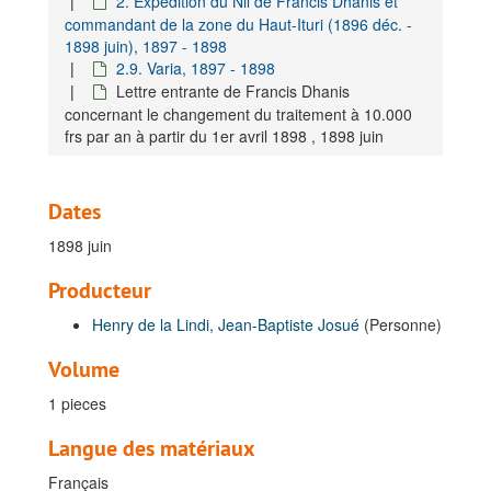
2. Expédition du Nil de Francis Dhanis et
commandant de la zone du Haut-Ituri (1896 déc. -
1898 juin), 1897 - 1898
2.9. Varia, 1897 - 1898
Lettre entrante de Francis Dhanis
concernant le changement du traitement à 10.000
frs par an à partir du 1er avril 1898 , 1898 juin
Dates
1898 juin
Producteur
Henry de la Lindi, Jean-Baptiste Josué
(Personne)
Volume
Fonds Henry de la Lindi, Jean-Baptiste Josué
1 pieces
A. Généralités, 1895-1952
B. Carrière dans l'Armée Belge, 1885-1946
Langue des matériaux
C. Carrière coloniale, 1892-1956
Français