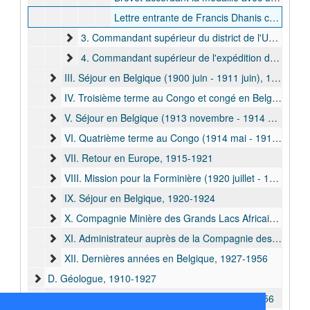
Lettre entrante de Francis Dhanis concernant le changement du traitement à 10.000 frs par an à partir du 1er avril 1898, 1898 juin
3. Commandant supérieur du district de l'Uele (1898 juin - 1898 déc.), 1898
4. Commandant supérieur de l'expédition du Nil (1898 déc. - 1900 mai), 1898-1900
III. Séjour en Belgique (1900 juin - 1911 juin), 1900-1911
IV. Troisième terme au Congo et congé en Belgique (1911 juill. - 1913 nov.), 1911-1914
V. Séjour en Belgique (1913 novembre - 1914 avril), 1913-1914
VI. Quatrième terme au Congo (1914 mai - 1915 déc.), 1914-1916
VII. Retour en Europe, 1915-1921
VIII. Mission pour la Forminière (1920 juillet - 1922 juin), 1920-1922
IX. Séjour en Belgique, 1920-1924
X. Compagnie Minière des Grands Lacs Africains (1924 déc. - 1928 juin), 1924-1935
XI. Administrateur auprès de la Compagnie des Chemins de fer Katanga-Dilolo-Léopoldville, 1954
XII. Dernières années en Belgique, 1927-1956
D. Géologue, 1910-1927
E. Associations et institutions coloniales, 1928-1956