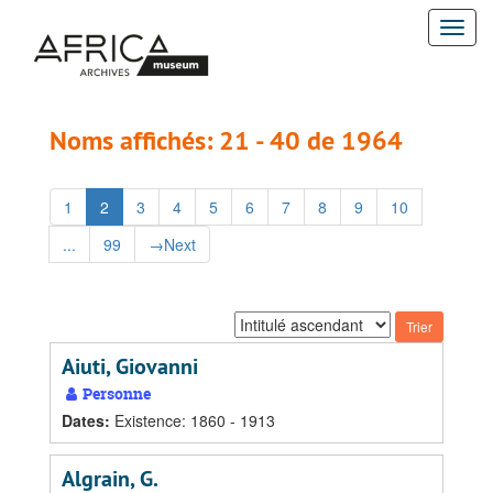
Passer
Passer
Togg
au
aux
contenu
résultats
navi
principal
Noms affichés: 21 - 40 de 1964
1
2
3
4
5
6
7
8
9
10
...
99
→
Next
Trier
par:
Aiuti, Giovanni
Personne
Dates
:
Existence: 1860 - 1913
Algrain, G.