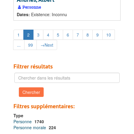
Personne
Dates
:
Existence: Inconnu
1
2
3
4
5
6
7
8
9
10
...
99
→
Next
Filtrer résultats
Chercher
dans
les
résultats
Filtres supplémentaires:
Type
Personne
1740
Personne morale
224