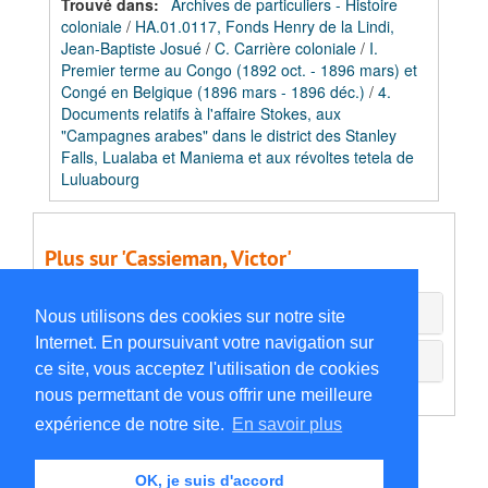
Trouvé dans:
Archives de particuliers - Histoire
coloniale
/
HA.01.0117, Fonds Henry de la Lindi,
Jean-Baptiste Josué
/
C. Carrière coloniale
/
I.
Premier terme au Congo (1892 oct. - 1896 mars) et
Congé en Belgique (1896 mars - 1896 déc.)
/
4.
Documents relatifs à l'affaire Stokes, aux
"Campagnes arabes" dans le district des Stanley
Falls, Lualaba et Maniema et aux révoltes tetela de
Luluabourg
Plus sur 'Cassieman, Victor'
Agents associés
Nous utilisons des cookies sur notre site
Internet. En poursuivant votre navigation sur
Documents externes
ce site, vous acceptez l'utilisation de cookies
nous permettant de vous offrir une meilleure
expérience de notre site.
En savoir plus
OK, je suis d'accord