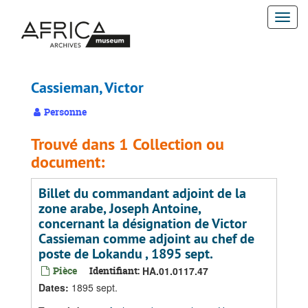
Passer
Togg
au
contenu
navi
principal
Cassieman, Victor
Personne
Trouvé dans 1 Collection ou
document:
Billet du commandant adjoint de la
zone arabe, Joseph Antoine,
concernant la désignation de Victor
Cassieman comme adjoint au chef de
poste de Lokandu , 1895 sept.
Pièce
Identifiant:
HA.01.0117.47
Dates
:
1895 sept.