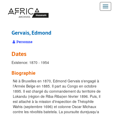
Passer
Togg
au
contenu
navi
principal
Gervais, Edmond
Personne
Dates
Existence: 1870 - 1954
Biographie
Né à Bruxelles en 1870, Edmond Gervais s'engagé à
l'Armée Belge en 1885. Il part au Congo en octobre
1895. Il est chargé du commandement du territoire de
Lokandu (région de Riba-Riba)en février 1896. Puis, il
est attaché à la mission d'inspection de Théophile
Wahis (septembre 1696) et colonne Oscar Michaux
contre les révoltés batetela. La poursuite durejusqu'a