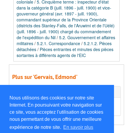
coloniale
/
5. Cinquième terme : inspecteur d'état
dans la catégorie B (juill. 1896 - juill. 1900) et vice-
gouverneur général (avr. 1897 - juill. 1900),
commandant supérieur de la Province Orientale
(districts des Stanley-Falls, de l'Aruwimi et de l'Uélé)
(juill. 1896 - juill. 1900) chargé du commandement
de l'expédition du Nil
/
5.2. Gouvernement et affaires
militaires
/
5.2.1. Correspondance
/
5.2.1.2. Pièces
détachées
/
Pièces entrantes et minutes des pièces
sortantes à différents agents de l'EIC
Plus sur 'Gervais, Edmond'
Documents externes
Nous utilisons des cookies sur notre site
Q94096557
Internet. En poursuivant votre navigation sur
ce site, vous acceptez l'utilisation de cookies
nous permettant de vous offrir une meilleure
expérience de notre site.
En savoir plus