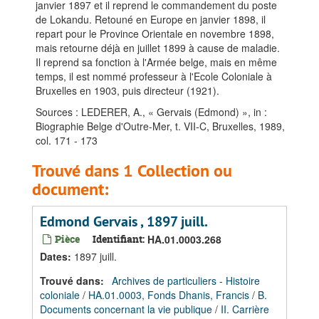
janvier 1897 et il reprend le commandement du poste
de Lokandu. Retouné en Europe en janvier 1898, il
repart pour le Province Orientale en novembre 1898,
mais retourne déjà en juillet 1899 à cause de maladie.
Il reprend sa fonction à l'Armée belge, mais en même
temps, il est nommé professeur à l'Ecole Coloniale à
Bruxelles en 1903, puis directeur (1921).
Sources : LEDERER, A., « Gervais (Edmond) », in :
Biographie Belge d'Outre-Mer, t. VII-C, Bruxelles, 1989,
col. 171 - 173
Trouvé dans 1 Collection ou
document:
Edmond Gervais , 1897 juill.
Pièce
Identifiant:
HA.01.0003.268
Dates
:
1897 juill.
Trouvé dans:
Archives de particuliers - Histoire
coloniale
/
HA.01.0003, Fonds Dhanis, Francis
/
B.
Documents concernant la vie publique
/
II. Carrière