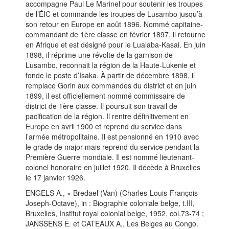
accompagne Paul Le Marinel pour soutenir les troupes
de l’ÉIC et commande les troupes de Lusambo jusqu’à
son retour en Europe en août 1896. Nommé capitaine-
commandant de 1ère classe en février 1897, il retourne
en Afrique et est désigné pour le Lualaba-Kasai. En juin
1898, il réprime une révolte de la garnison de
Lusambo, reconnait la région de la Haute-Lukenie et
fonde le poste d’Isaka. À partir de décembre 1898, il
remplace Gorin aux commandes du district et en juin
1899, il est officiellement nommé commissaire de
district de 1ère classe. Il poursuit son travail de
pacification de la région. Il rentre définitivement en
Europe en avril 1900 et reprend du service dans
l’armée métropolitaine. Il est pensionné en 1910 avec
le grade de major mais reprend du service pendant la
Première Guerre mondiale. Il est nommé lieutenant-
colonel honoraire en juillet 1920. Il décède à Bruxelles
le 17 janvier 1926.
ENGELS A., « Bredael (Van) (Charles-Louis-François-
Joseph-Octave), in : Biographie coloniale belge, t.III,
Bruxelles, Institut royal colonial belge, 1952, col.73-74 ;
JANSSENS E. et CATEAUX A., Les Belges au Congo.