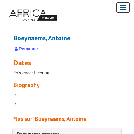
Passer
Togg
au
contenu
navi
principal
Boeynaems, Antoine
Personne
Dates
Existence: Inconnu
Biography
/
/
Plus sur 'Boeynaems, Antoine'
Documents externes