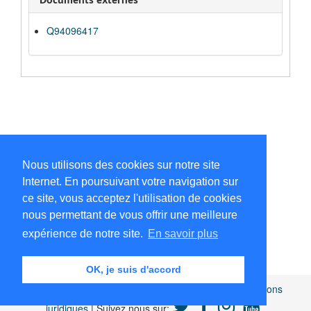
Q94096417
Nous utilisons des cookies sur notre site
Internet. En poursuivant votre navigation sur
ce site, vous acceptez l'utilisation de cookies
nous permettant de vous offrir une meilleure
expérience de notre site.
En savoir plus
OK, je suis d'accord
Africamuseum.be
|
Collections et bibliothèques
|
Mentions
juridiques
| Suivez nous sur: