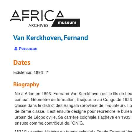
Passer
au
contenu
principal
Van Kerckhoven, Fernand
Personne
Dates
Existence: 1893- ?
Biography
Né à Arlon en 1893. Fernand Van Kerckhoven est le fils de Léo
combat. Géomètre de formation, il séjourne au Congo de 1923
classe dans le district des Bangala (province de l’Équateur). 
de 2ème classe. Il est ensuite désigné pour reprendre le bureau
urbain de Léopoldville. Sa carrière coloniale s’achève en 1933 
ensuite comme contrôleur de l’ONIG.
MRAC : section Histoire du temps colonial : Fonds Fernand V