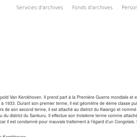
Services d'archives
Fonds d'archives
Person
pold Van Kerckhoven. Il prend part à la Première Guerre mondiale et e
 à 1933. Durant son premier terme, il est géomètre de 4ème classe p
Lors de son second terme, il est attaché au district du Kwango et nomm
 du district du Sankuru. Il effectue son troisième terme comme attaché 
car il est condamné pour mauvais traitement à l’égard d’un Congolais. Il
an Kerckhoven.