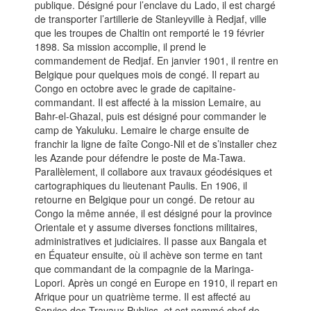
publique. Désigné pour l’enclave du Lado, il est chargé
de transporter l’artillerie de Stanleyville à Redjaf, ville
que les troupes de Chaltin ont remporté le 19 février
1898. Sa mission accomplie, il prend le
commandement de Redjaf. En janvier 1901, il rentre en
Belgique pour quelques mois de congé. Il repart au
Congo en octobre avec le grade de capitaine-
commandant. Il est affecté à la mission Lemaire, au
Bahr-el-Ghazal, puis est désigné pour commander le
camp de Yakuluku. Lemaire le charge ensuite de
franchir la ligne de faîte Congo-Nil et de s’installer chez
les Azande pour défendre le poste de Ma-Tawa.
Parallèlement, il collabore aux travaux géodésiques et
cartographiques du lieutenant Paulis. En 1906, il
retourne en Belgique pour un congé. De retour au
Congo la même année, il est désigné pour la province
Orientale et y assume diverses fonctions militaires,
administratives et judiciaires. Il passe aux Bangala et
en Équateur ensuite, où il achève son terme en tant
que commandant de la compagnie de la Maringa-
Lopori. Après un congé en Europe en 1910, il repart en
Afrique pour un quatrième terme. Il est affecté au
Service des Travaux Publics, et est nommé chef de