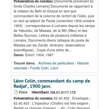
[Documents provenant du
Présentation du contenu
fonds Charles Lemaire] Documents se rapportant à
la mission du Bahr-el-Ghazal en tant que
commandant de la colonne de renfort de l'Uele, puis
en tant qu'adjoint de Paulis (novembre 1902-octobre
1905) : correspondance à Lemaire depuis les camps
de Yakuluku, de Maiawa, de la Wô (Wau) et des
Belles-Sources, Lettres de plusieurs militaires à
Lemaire, Documents divers (attaque du poste de
Maiawa par les Zande, itinéraire, observations
scientifiques) ; Copie d'une lettre de...
Dates
:
Event: 1904; 1987
Trouvé dans:
Archives de particuliers - Histoire
coloniale
/
Fonds Colin, Léon
Léon Colin, commandant du camp de
Redjaf , 1900 janv.
Pièce
Identifiant:
HA.01.0117.175
62.40.402 : Enveloppe ;
Présentation du contenu
62.40.403 : L'Inpecteur (Chaltin) est très exigent ;
Redjaf va changer d'aspect ; - 40 - Colin descend